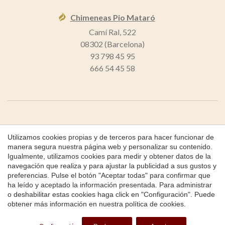
Chimeneas Pio Mataró
Camí Ral, 522
08302 (Barcelona)
Guardar configuración
Aceptar todas
93 798 45 95
666 54 45 58
Copyright 2026 © Chimeneas Pio
Utilizamos cookies propias y de terceros para hacer funcionar de
Chimeneas Pio
manera segura nuestra página web y personalizar su contenido.
Igualmente, utilizamos cookies para medir y obtener datos de la
Política de Cookies
navegación que realiza y para ajustar la publicidad a sus gustos y
preferencias. Pulse el botón "Aceptar todas" para confirmar que
by
iEstrategic
ha leído y aceptado la información presentada. Para administrar
o deshabilitar estas cookies haga click en "Configuración". Puede
obtener más información en nuestra
política de cookies
.