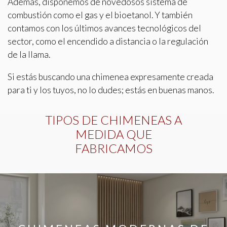
Además, disponemos de novedosos sistema de
combustión como el gas y el bioetanol. Y también
contamos con los últimos avances tecnológicos del
sector, como el encendido a distancia o la regulación
de la llama.
Modificar cookies
Si estás buscando una chimenea expresamente creada
para ti y los tuyos, no lo dudes; estás en buenas manos.
Técnicas y funcionales
Siempre activas
TIPOS DE CHIMENEAS A
Este sitio web utiliza Cookies propias para recopilar
información con la finalidad de mejorar nuestros servicios.
MEDIDA QUE
Si continua navegando, supone la aceptación de la
FABRICAMOS
instalación de las mismas. El usuario tiene la posibilidad
de configurar su navegador pudiendo, si así lo desea,
impedir que sean instaladas en su disco duro, aunque
deberá tener en cuenta que dicha acción podrá ocasionar
dificultades de navegación de la página web.
Analíticas y personalización
Permiten realizar el seguimiento y análisis del