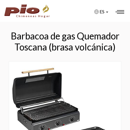
ES
Chimeneas Hogar
CHIMENEAS
Barbacoa de gas Quemador
CHIMENEAS A MEDIDA
Toscana (brasa volcánica)
CHIMENEAS BIOETANOL
CHIMENEAS DE GAS
CHIMENEAS ELÉCTRICAS
FIRE PITS
BARBACOAS
ESTUFAS