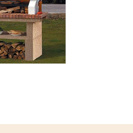
egación
 de este
a
ión de
s de uso
rencia
ejor
s y
us
gación