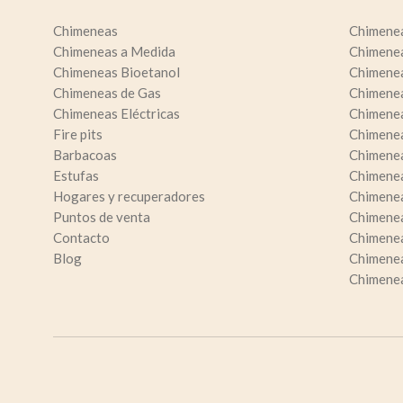
Chimeneas
Chimene
Chimeneas a Medida
Chimene
Chimeneas Bioetanol
Chimene
Chimeneas de Gas
Chimenea
Chimeneas Eléctricas
Chimenea
Fire pits
Chimenea
Barbacoas
Chimenea
Estufas
Chimenea
Hogares y recuperadores
Chimene
Puntos de venta
Chimene
Contacto
Chimenea
Blog
Chimenea
Chimenea