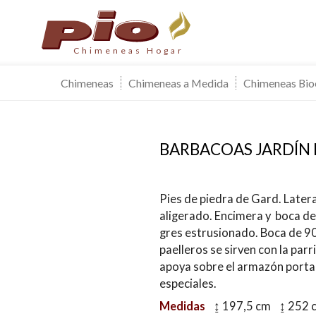
Chimeneas Hogar
Chimeneas
Chimeneas a Medida
Chimeneas Bio
BARBACOAS JARDÍN 
Pies de piedra de Gard. Late
Modif
aligerado. Encimera y boca de
gres estrusionado. Boca de 9
paelleros se sirven con la parr
Técnic
apoya sobre el armazón porta-
Este sit
especiales.
mejorar
instala
Medidas
↨ 197,5 cm ↨ 252
pudiend