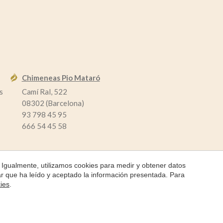
Chimeneas Pio Mataró
s
Camí Ral, 522
08302 (Barcelona)
93 798 45 95
666 54 45 58
 Igualmente, utilizamos cookies para medir y obtener datos
mar que ha leído y aceptado la información presentada. Para
kies
.
by
iEstrategic