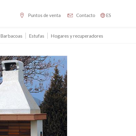
ES
Puntos de venta
Contacto
Barbacoas
Estufas
Hogares y recuperadores
activas
d de
egador
ue