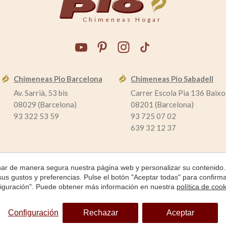
Chimeneas Hogar
Chimeneas Pio Barcelona
Chimeneas Pio Sabadell
Av. Sarrià, 53 bis
Carrer Escola Pia 136 Baixo
08029 (Barcelona)
08201 (Barcelona)
93 322 53 59
93 725 07 02
639 32 12 37
onar de manera segura nuestra página web y personalizar su contenido.
 sus gustos y preferencias. Pulse el botón "Aceptar todas" para confir
nfiguración". Puede obtener más información en nuestra
política de coo
lítica de Cookies
Configuración
Rechazar
Aceptar