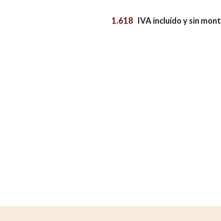
deberá 
de la p
1.618 
IVA incluído y sin mont
Analít
Permite
sitio we
medició
los usua
que hac
del usu
experie
Market
Estas c
eleccio
hábitos
en el si
usuario