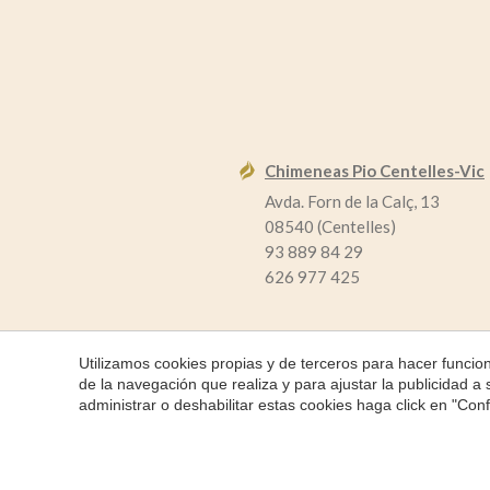
Chimeneas Pio Centelles-Vic
Avda. Forn de la Calç, 13
08540 (Centelles)
93 889 84 29
626 977 425
Utilizamos cookies propias y de terceros para hacer funci
de la navegación que realiza y para ajustar la publicidad a
administrar o deshabilitar estas cookies haga click en "Co
Copyright 2026 © Chimeneas Pio
Chimeneas Pio
Po