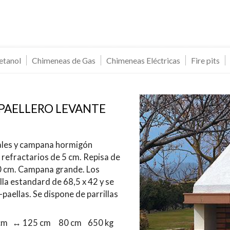
etanol
Chimeneas de Gas
Chimeneas Eléctricas
Fire pits
PAELLERO LEVANTE
rales y campana hormigón
icar cookies
 refractarios de 5 cm. Repisa de
0 cm. Campana grande. Los
illa estandard de 68,5 x 42 y se
as y funcionales
Siempre 
paellas. Se dispone de parrillas
io web utiliza Cookies propias para recopilar información con la finalida
 nuestros servicios. Si continua navegando, supone la aceptación de la
ción de las mismas. El usuario tiene la posibilidad de configurar su nav
 cm ↔ 125 cm
80 cm  650 kg
o, si así lo desea, impedir que sean instaladas en su disco duro, aunq