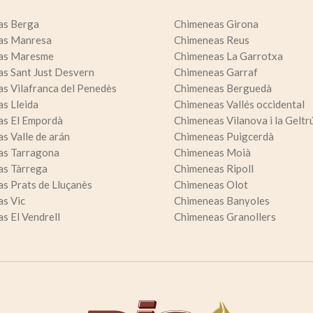
as Berga
Chimeneas Girona
as Manresa
Chimeneas Reus
as Maresme
Chimeneas La Garrotxa
s Sant Just Desvern
Chimeneas Garraf
s Vilafranca del Penedès
Chimeneas Berguedà
s Lleida
Chimeneas Vallés occidental
s El Empordà
Chimeneas Vilanova i la Geltr
s Valle de arán
Chimeneas Puigcerdà
as Tarragona
Chimeneas Moià
as Tàrrega
Chimeneas Ripoll
s Prats de Lluçanès
Chimeneas Olot
s Vic
Chimeneas Banyoles
s El Vendrell
Chimeneas Granollers