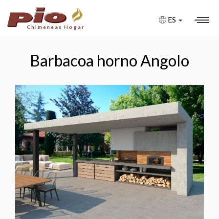
ES
Chimeneas Hogar
CHIMENEAS
Barbacoa horno Angolo
CHIMENEAS A MEDIDA
CHIMENEAS BIOETANOL
CHIMENEAS DE GAS
CHIMENEAS ELÉCTRICAS
FIRE PITS
BARBACOAS
ESTUFAS