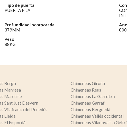
Tipo de puerta
Con
PUERTA FIJA
CON
INT
Profundidad incorporada
Anc
379MM
80
Peso
88KG
as Berga
Chimeneas Girona
as Manresa
Chimeneas Reus
as Maresme
Chimeneas La Garrotxa
s Sant Just Desvern
Chimeneas Garraf
s Vilafranca del Penedès
Chimeneas Berguedà
s Lleida
Chimeneas Vallés occidental
s El Empordà
Chimeneas Vilanova i la Geltr