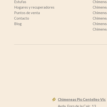
Estufas
Chimenea
Hogares y recuperadores
Chimene
Puntos de venta
Chimene
Contacto
Chimenea
Blog
Chimenea
Chimenea
Chimeneas Pio Centelles-Vic
Avda. Forn de la Calç, 13