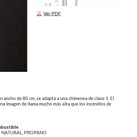
egador
ue
Ver PDF
egación
 de este
a
ión de
s de uso
rencia
ejor
ncho de 80 cm, se adapta a una chimenea de clase 1. El
s y
una imagen de llama mucho más alta que los incendios de
us
gación
bustible
 NATURAL, PROPANO