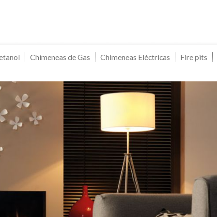
etanol
Chimeneas de Gas
Chimeneas Eléctricas
Fire pits
icar cookies
as y funcionales
Siempre 
io web utiliza Cookies propias para recopilar información con la finalida