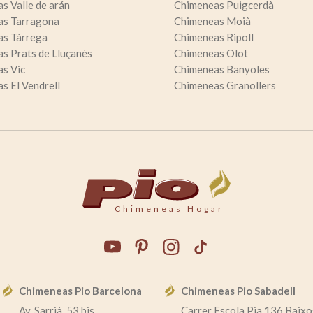
s Valle de arán
Chimeneas Puigcerdà
as Tarragona
Chimeneas Moià
as Tàrrega
Chimeneas Ripoll
s Prats de Lluçanès
Chimeneas Olot
s Vic
Chimeneas Banyoles
s El Vendrell
Chimeneas Granollers
Chimeneas Hogar
Chimeneas Pio Barcelona
Chimeneas Pio Sabadell
Av. Sarrià, 53 bis
Carrer Escola Pia 136 Baixo