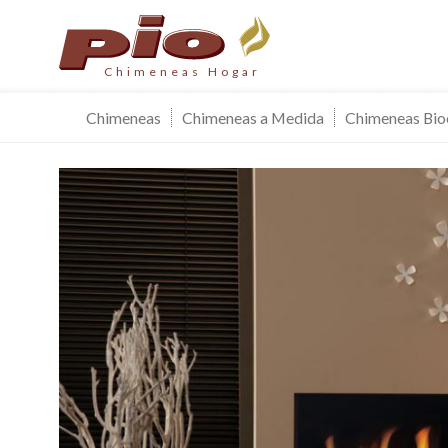
Chimeneas Hogar
Chimeneas
Chimeneas a Medida
Chimeneas Bio
Modif
Técnic
Este sit