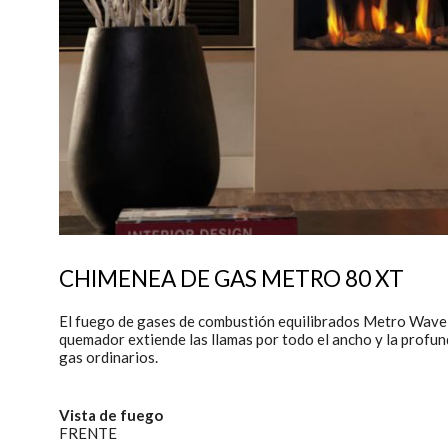
mejorar
instala
pudiend
deberá 
de la p
Analít
Permite
sitio we
medició
los usua
que hac
del usu
experie
CHIMENEA DE GAS METRO 80 XT
Market
El fuego de gases de combustión equilibrados Metro Wave 
Estas c
quemador extiende las llamas por todo el ancho y la profun
eleccio
gas ordinarios.
hábitos
en el si
usuario
Vista de fuego
FRENTE