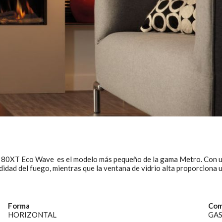
 nuestros servicios. Si continua navegando, supone la aceptación de la
ción de las mismas. El usuario tiene la posibilidad de configurar su nav
o, si así lo desea, impedir que sean instaladas en su disco duro, aunq
tener en cuenta que dicha acción podrá ocasionar dificultades de nav
ágina web.
icas y personalización
n realizar el seguimiento y análisis del comportamiento de los usuarios
b. La información recogida mediante este tipo de cookies se utiliza en l
n de la actividad de la web para la elaboración de perfiles de navegac
rios con el fin de introducir mejoras en función del análisis de los dato
en los usuarios del servicio. Permiten guardar la información de prefe
ario para mejorar la calidad de nuestros servicios y para ofrecer una m
ncia a través de productos recomendados.
ing y publicidad
80XT Eco Wave es el modelo más pequeño de la gama Metro. Con un a
ookies son utilizadas para almacenar información sobre las preferencia
didad del fuego, mientras que la ventana de vidrio alta proporciona 
nes personales del usuario a través de la observación continuada de s
 de navegación. Gracias a ellas, podemos conocer los hábitos de nave
tio web y mostrar publicidad relacionada con el perfil de navegación del
.
Forma
Com
Guardar configuración
Aceptar todas
HORIZONTAL
GAS