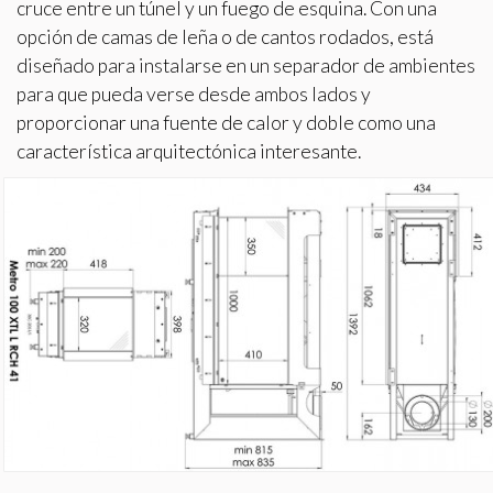
cruce entre un túnel y un fuego de esquina. Con una
HOGARES Y RECUPERADORES
opción de camas de leña o de cantos rodados, está
diseñado para instalarse en un separador de ambientes
PUNTOS DE VENTA
para que pueda verse desde ambos lados y
proporcionar una fuente de calor y doble como una
CONTACTO
característica arquitectónica interesante.
BLOG
Modificar cookies
Técnicas y funcionales
Siempre activas
Este sitio web utiliza Cookies propias para recopilar
información con la finalidad de mejorar nuestros servicios.
Si continua navegando, supone la aceptación de la
instalación de las mismas. El usuario tiene la posibilidad
de configurar su navegador pudiendo, si así lo desea,
impedir que sean instaladas en su disco duro, aunque
deberá tener en cuenta que dicha acción podrá ocasionar
dificultades de navegación de la página web.