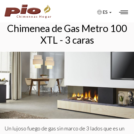
ES
Chimeneas Hogar
Chimenea de Gas Metro 100
CHIMENEAS
XTL - 3 caras
CHIMENEAS A MEDIDA
CHIMENEAS BIOETANOL
CHIMENEAS DE GAS
CHIMENEAS ELÉCTRICAS
FIRE PITS
BARBACOAS
Un lujoso fuego de gas sin marco de 3 lados que es un
ESTUFAS