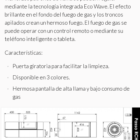
mediante la tecnología integrada Eco Wave. El efecto
HOGARES Y RECUPERADORES
brillante en el fondo del fuego de gas y los troncos
apilados crean un hermoso fuego. El fuego de gas se
PUNTOS DE VENTA
puede operar con un control remoto o mediante su
teléfono inteligente o tableta.
CONTACTO
Características:
BLOG
Puerta giratoria para facilitar la limpieza.
Modificar cookies
Disponible en 3 colores.
Hermosa pantalla de alta llama y bajo consumo de
Técnicas y funcionales
Siempre activas
gas
Este sitio web utiliza Cookies propias para recopilar
información con la finalidad de mejorar nuestros servicios.
Si continua navegando, supone la aceptación de la
instalación de las mismas. El usuario tiene la posibilidad
de configurar su navegador pudiendo, si así lo desea,
impedir que sean instaladas en su disco duro, aunque
deberá tener en cuenta que dicha acción podrá ocasionar