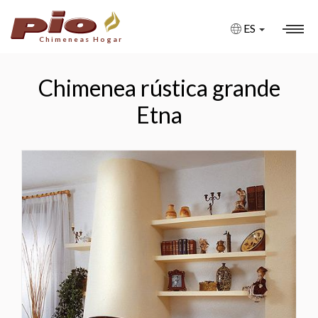
ES
Chimeneas Hogar
CHIMENEAS
Chimenea rústica grande
CHIMENEAS A MEDIDA
Etna
CHIMENEAS BIOETANOL
CHIMENEAS DE GAS
CHIMENEAS ELÉCTRICAS
FIRE PITS
BARBACOAS
ESTUFAS