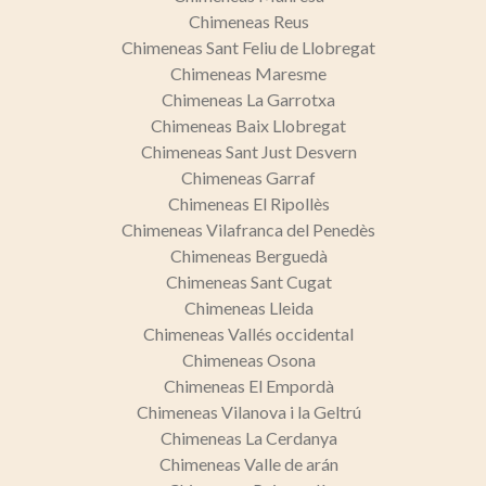
Chimeneas Reus
Chimeneas Sant Feliu de Llobregat
Marketing y publicidad
Chimeneas Maresme
Estas cookies son utilizadas para almacenar información
Chimeneas La Garrotxa
sobre las preferencias y elecciones personales del usuario
Chimeneas Baix Llobregat
a través de la observación continuada de sus hábitos de
navegación. Gracias a ellas, podemos conocer los hábitos
Chimeneas Sant Just Desvern
de navegación en el sitio web y mostrar publicidad
Chimeneas Garraf
relacionada con el perfil de navegación del usuario.
Chimeneas El Ripollès
Chimeneas Vilafranca del Penedès
Chimeneas Berguedà
Chimeneas Sant Cugat
Chimeneas Lleida
Chimeneas Vallés occidental
Chimeneas Osona
Chimeneas El Empordà
Chimeneas Vilanova i la Geltrú
Chimeneas La Cerdanya
Chimeneas Valle de arán