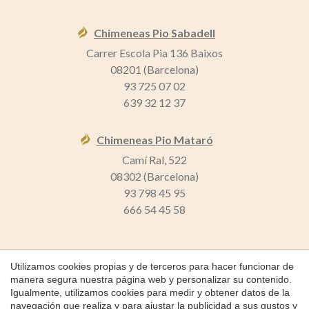
Chimeneas Pio Sabadell
Carrer Escola Pia 136 Baixos
08201 (Barcelona)
93 725 07 02
639 32 12 37
Chimeneas Pio Mataró
Camí Ral, 522
08302 (Barcelona)
93 798 45 95
666 54 45 58
Utilizamos cookies propias y de terceros para hacer funcionar de
manera segura nuestra página web y personalizar su contenido.
Guardar configuración
Aceptar todas
Igualmente, utilizamos cookies para medir y obtener datos de la
Copyright 2026 © Chimeneas Pio
navegación que realiza y para ajustar la publicidad a sus gustos y