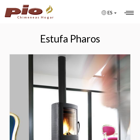
ES
Chimeneas Hogar
CHIMENEAS
Estufa Pharos
CHIMENEAS A MEDIDA
CHIMENEAS BIOETANOL
CHIMENEAS DE GAS
CHIMENEAS ELÉCTRICAS
FIRE PITS
BARBACOAS
ESTUFAS