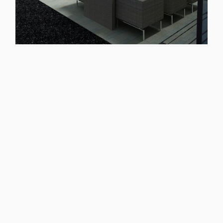
BOQUES I RECUPERADORS
PUNTS DE VENDA
Modificar cookies
CONTACTE
BLOG
Tècniques i funcionals
Sempre activades
Aquest lloc web utilitza cookies pròpies per recopilar
informació amb la finalitat de millorar els nostres serveis.
Si continua navegant, suposa l'acceptació de la instal·lació
de les mateixes. L'usuari té la possibilitat de configurar el
navegador podent, si així ho desitja, impedir que siguin
instal·lades al disc dur, encara que haurà de tenir en
compte que aquesta acció podrà ocasionar dificultats de
navegació de la pàgina web.
Analítiques i personalització
Permeten fer el seguiment i l'anàlisi del comportament
dels usuaris d'aquest lloc web. La informació recollida
mitjançant aquest tipus de cookies s'utilitza en el