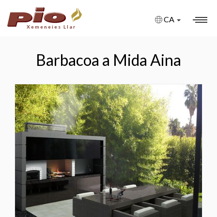
CA
Xemeneies Llar
XEMENEIES
Barbacoa a Mida Aina
XEMENEIES A MIDA
XEMENEIES AMB BIOETANOL
XEMENEIES DE GAS
XEMENEIES ELÈCTRIQUES
FIRE PITS
BARBACOES
ESTUFES