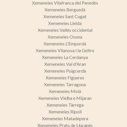
Xemeneies Vilafranca del Penedès
Xemeneies Berguedà
Xemeneies Sant Cugat
Xemeneies Lleida
Xemeneies Vallès occidental
Xemeneies Osona
Xemeneies L'Empordà
Xemeneies Vilanova i la Geltrú
Xemeneies La Cerdanya
Xemeneies Val d'Aran
Xemeneies Puigcerdà
Xemeneies Figueres
Xemeneies Tarragona
Xemeneies Moià
Xemeneies Vielha e Mijaran
Xemeneies Tàrrega
Xemeneies Ripoll
Xemeneies Matadepera
Xemeneies Prats de Lluçanès