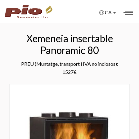
CA
Xemeneies Llar
XEMENEIES
Xemeneia insertable
XEMENEIES A MIDA
Panoramic 80
XEMENEIES AMB BIOETANOL
PREU
(Muntatge, transport i IVA no inclosos):
1527€
XEMENEIES DE GAS
XEMENEIES ELÈCTRIQUES
FIRE PITS
BARBACOES
ESTUFES