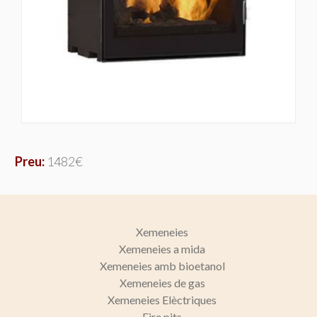
BOQUES I RECUPERADORS
Modificar cookies
PUNTS DE VENDA
Tècniques i funcionals
Sempre activades
CONTACTE
Aquest lloc web utilitza cookies pròpies per recopilar
informació amb la finalitat de millorar els nostres serveis.
BLOG
Si continua navegant, suposa l'acceptació de la instal·lació
de les mateixes. L'usuari té la possibilitat de configurar el
navegador podent, si així ho desitja, impedir que siguin
Preu:
1482€
instal·lades al disc dur, encara que haurà de tenir en
compte que aquesta acció podrà ocasionar dificultats de
navegació de la pàgina web.
Analítiques i personalització
Xemeneies
Xemeneies a mida
Permeten fer el seguiment i l'anàlisi del comportament
dels usuaris d'aquest lloc web. La informació recollida
Xemeneies amb bioetanol
mitjançant aquest tipus de cookies s'utilitza en el
Xemeneies de gas
mesurament de l'activitat del web per a l'elaboració de
perfils de navegació dels usuaris per introduir millores en
Xemeneies Elèctriques
funció de l'anàlisi de les dades d'ús que fan els usuaris del
Fire pits