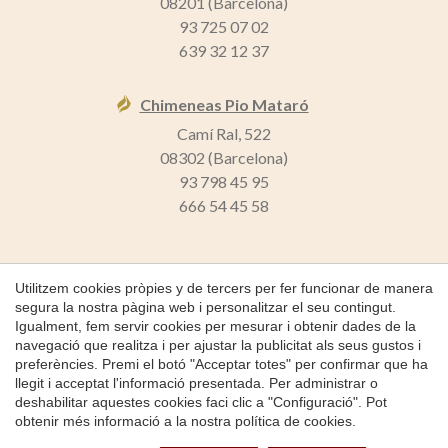
08201 (Barcelona)
93 725 07 02
639 32 12 37
Chimeneas Pio Mataró
Camí Ral, 522
08302 (Barcelona)
93 798 45 95
666 54 45 58
Utilitzem cookies pròpies y de tercers per fer funcionar de manera
Guardar configuració
Acceptar totes
segura la nostra pàgina web i personalitzar el seu contingut.
Igualment, fem servir cookies per mesurar i obtenir dades de la
Copyright 2026 © Chimeneas Pio
navegació que realitza i per ajustar la publicitat als seus gustos i
Inici
preferències. Premi el botó "Acceptar totes" per confirmar que ha
llegit i acceptat l'informació presentada. Per administrar o
Política de Cookies
deshabilitar aquestes cookies faci clic a "Configuració". Pot
obtenir més informació a la nostra
política de cookies
.
by
iEstrategic