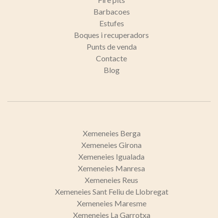
servei. Permeten desar la informació de preferència de
l'usuari per millorar la qualitat dels nostres serveis i oferir
Barbacoes
una millor experiència a través de productes recomanats.
Estufes
Boques i recuperadors
Marketing i publicitat
Punts de venda
Contacte
Aquestes cookies són utilitzades per emmagatzemar
informació sobre les preferències i les eleccions personals
Blog
de l'usuari a través de l'observació continuada dels seus
hàbits de navegació. Gràcies a elles, podem conèixer els
hàbits de navegació al lloc web i mostrar publicitat
relacionada amb el perfil de navegació de l'usuari.
Xemeneies Berga
Xemeneies Girona
Xemeneies Igualada
Xemeneies Manresa
Xemeneies Reus
Xemeneies Sant Feliu de Llobregat
Xemeneies Maresme
Xemeneies La Garrotxa