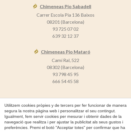
Chimeneas Pio Sabadell
Carrer Escola Pia 136 Baixos
08201 (Barcelona)
93 725 07 02
639 32 12 37
Chimeneas Pio Mataró
Camí Ral, 522
08302 (Barcelona)
93 798 45 95
666 54 45 58
Guardar configuració
Acceptar totes
Utilitzem cookies pròpies y de tercers per fer funcionar de manera
segura la nostra pàgina web i personalitzar el seu contingut.
Igualment, fem servir cookies per mesurar i obtenir dades de la
Copyright 2026 © Chimeneas Pio
navegació que realitza i per ajustar la publicitat als seus gustos i
Inici
preferències. Premi el botó "Acceptar totes" per confirmar que ha