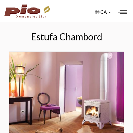
CA
Xemeneies Llar
XEMENEIES
Estufa Chambord
XEMENEIES A MIDA
XEMENEIES AMB BIOETANOL
XEMENEIES DE GAS
XEMENEIES ELÈCTRIQUES
FIRE PITS
BARBACOES
ESTUFES