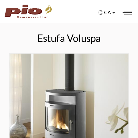
CA
Xemeneies Llar
XEMENEIES
Estufa Voluspa
XEMENEIES A MIDA
XEMENEIES AMB BIOETANOL
XEMENEIES DE GAS
XEMENEIES ELÈCTRIQUES
FIRE PITS
BARBACOES
ESTUFES