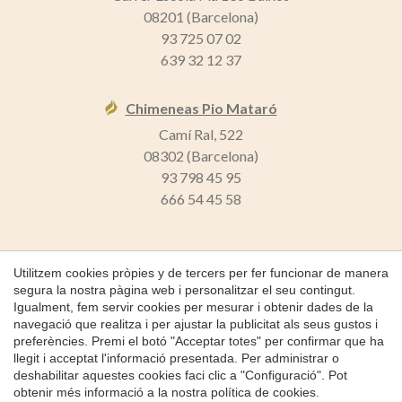
08201 (Barcelona)
93 725 07 02
639 32 12 37
Chimeneas Pio Mataró
Camí Ral, 522
08302 (Barcelona)
93 798 45 95
666 54 45 58
Guardar configuració
Acceptar totes
Utilitzem cookies pròpies y de tercers per fer funcionar de manera
segura la nostra pàgina web i personalitzar el seu contingut.
Igualment, fem servir cookies per mesurar i obtenir dades de la
Copyright 2026 © Chimeneas Pio
navegació que realitza i per ajustar la publicitat als seus gustos i
Inici
preferències. Premi el botó "Acceptar totes" per confirmar que ha
llegit i acceptat l'informació presentada. Per administrar o
Política de Cookies
deshabilitar aquestes cookies faci clic a "Configuració". Pot
obtenir més informació a la nostra
política de cookies
.
by
iEstrategic