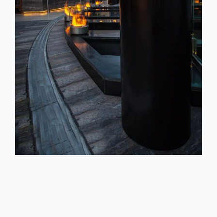
BOQUES I RECUPERADORS
PUNTS DE VENDA
CONTACTE
BLOG
Modificar cookies
Tècniques i funcionals
Sempre activades
Aquest lloc web utilitza cookies pròpies per recopilar
informació amb la finalitat de millorar els nostres serveis.
Si continua navegant, suposa l'acceptació de la instal·lació
de les mateixes. L'usuari té la possibilitat de configurar el
navegador podent, si així ho desitja, impedir que siguin
instal·lades al disc dur, encara que haurà de tenir en
compte que aquesta acció podrà ocasionar dificultats de
navegació de la pàgina web.
Analítiques i personalització