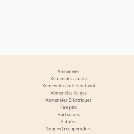
Xemeneies
Xemeneies a mida
Xemeneies amb bioetanol
Xemeneies de gas
Xemeneies Elèctriques
Fire pits
Barbacoes
Estufes
Boques i recuperadors