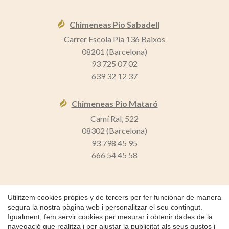
Chimeneas Pio Sabadell
Carrer Escola Pia 136 Baixos
08201 (Barcelona)
93 725 07 02
639 32 12 37
Chimeneas Pio Mataró
Camí Ral, 522
08302 (Barcelona)
93 798 45 95
666 54 45 58
Utilitzem cookies pròpies y de tercers per fer funcionar de manera
segura la nostra pàgina web i personalitzar el seu contingut.
Guardar configuració
Acceptar totes
Igualment, fem servir cookies per mesurar i obtenir dades de la
Copyright 2026 © Chimeneas Pio
navegació que realitza i per ajustar la publicitat als seus gustos i