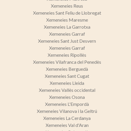
Xemeneies Reus
Marketing i publicitat
Xemeneies Sant Feliu de Llobregat
Xemeneies Maresme
Aquestes cookies són utilitzades per emmagatzemar
informació sobre les preferències i les eleccions personals
Xemeneies La Garrotxa
de l'usuari a través de l'observació continuada dels seus
Xemeneies Garraf
hàbits de navegació. Gràcies a elles, podem conèixer els
hàbits de navegació al lloc web i mostrar publicitat
Xemeneies Sant Just Desvern
relacionada amb el perfil de navegació de l'usuari.
Xemeneies Garraf
Xemeneies Ripollès
Xemeneies Vilafranca del Penedès
Xemeneies Berguedà
Xemeneies Sant Cugat
Xemeneies Lleida
Xemeneies Vallès occidental
Xemeneies Osona
Xemeneies L'Empordà
Xemeneies Vilanova i la Geltrú
Xemeneies La Cerdanya
Xemeneies Val d'Aran