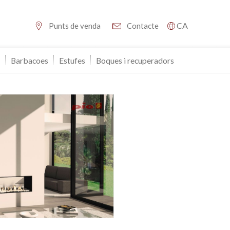
CA
Punts de venda
Contacte
Barbacoes
Estufes
Boques i recuperadors
tivades
 de
tal·lació
 així ho
n
na web.