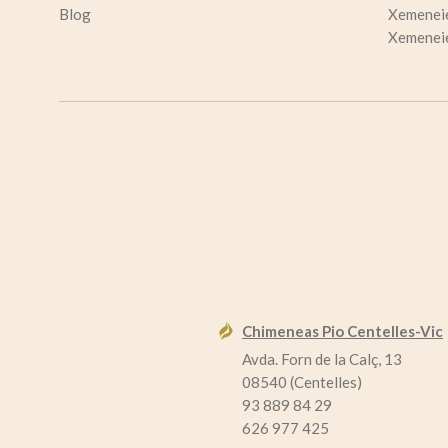
Blog
Xemeneie
Xemeneie
Chimeneas Pio Centelles-Vic
Avda. Forn de la Calç, 13
08540 (Centelles)
93 889 84 29
626 977 425