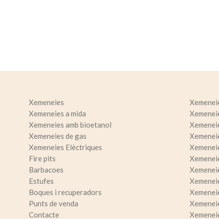
Analít
Permete
La info
de l'act
introdui
Permeten
nostres
Marketi
Xemeneies
Xemenei
Aqueste
Xemeneies a mida
Xemenei
preferèn
Xemeneies amb bioetanol
Xemenei
dels se
navegaci
Xemeneies de gas
Xemeneie
l'usuari.
Xemeneies Elèctriques
Xemeneie
Fire pits
Xemeneie
Barbacoes
Xemenei
Estufes
Xemeneie
Boques i recuperadors
Xemenei
Punts de venda
Xemenei
Contacte
Xemeneie