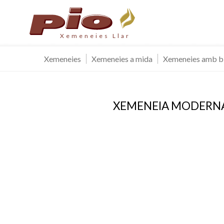
Xemeneies Llar
Xemeneies
Xemeneies a mida
Xemeneies amb b
XEMENEIA MODERN
Modif
Tècniq
Aquest l
millorar
de les m
desitja,
compte 