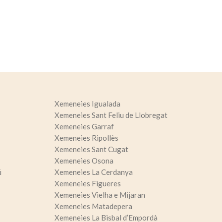
oc web.
urament
 servei.
 dels
s.
Xemeneies Igualada
Xemeneies Sant Feliu de Llobregat
inuada
Xemeneies Garraf
ió de
Xemeneies Ripollès
Xemeneies Sant Cugat
Xemeneies Osona
ú
Xemeneies La Cerdanya
Xemeneies Figueres
Xemeneies Vielha e Mijaran
Xemeneies Matadepera
Xemeneies La Bisbal d’Empordà