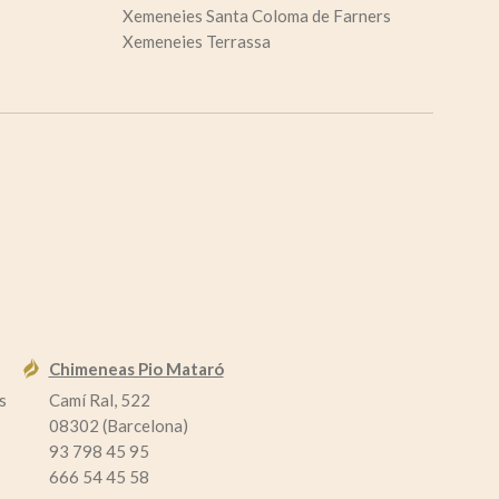
Xemeneies Santa Coloma de Farners
Xemeneies Terrassa
Chimeneas Pio Mataró
s
Camí Ral, 522
08302 (Barcelona)
93 798 45 95
666 54 45 58