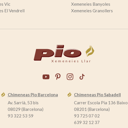
s Vic
Xemeneies Banyoles
s El Vendrell
Xemeneies Granollers
Xemeneies Llar
Chimeneas Pio Barcelona
Chimeneas Pio Sabadell
Av. Sarrià, 53 bis
Carrer Escola Pia 136 Baixo
08029 (Barcelona)
08201 (Barcelona)
93 322 53 59
93 725 07 02
639 32 12 37