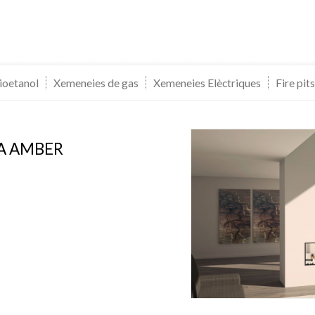
ioetanol
Xemeneies de gas
Xemeneies Elèctriques
Fire pits
A AMBER
icar cookies
ues i funcionals
Sempre ac
loc web utilitza cookies pròpies per recopilar informació amb la finalitat
 els nostres serveis. Si continua navegant, suposa l'acceptació de la ins
ateixes. L'usuari té la possibilitat de configurar el navegador podent, si
 impedir que siguin instal·lades al disc dur, encara que haurà de tenir e
que aquesta acció podrà ocasionar dificultats de navegació de la pàgi