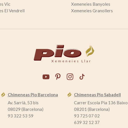
s Vic
Xemeneies Banyoles
s El Vendrell
Xemeneies Granollers
Xemeneies Llar
Chimeneas Pio Barcelona
Chimeneas Pio Sabadell
Av. Sarrià, 53 bis
Carrer Escola Pia 136 Baixo
08029 (Barcelona)
08201 (Barcelona)
93 322 53 59
93 725 07 02
639 32 12 37