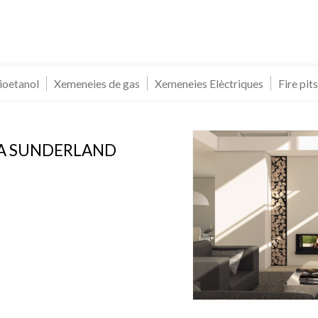
ioetanol
Xemeneies de gas
Xemeneies Elèctriques
Fire pits
A SUNDERLAND
icar cookies
ues i funcionals
Sempre ac
loc web utilitza cookies pròpies per recopilar informació amb la finalitat
 els nostres serveis. Si continua navegant, suposa l'acceptació de la ins
ateixes. L'usuari té la possibilitat de configurar el navegador podent, si
 impedir que siguin instal·lades al disc dur, encara que haurà de tenir e
que aquesta acció podrà ocasionar dificultats de navegació de la pàgi