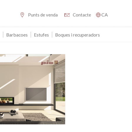
CA
Punts de venda
Contacte
Barbacoes
Estufes
Boques i recuperadors
tivades
 de
tal·lació
 així ho
n
na web.