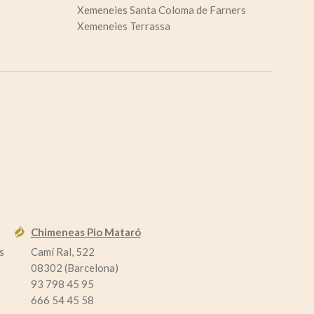
Xemeneies Santa Coloma de Farners
Xemeneies Terrassa
Chimeneas Pio Mataró
s
Camí Ral, 522
08302 (Barcelona)
93 798 45 95
666 54 45 58