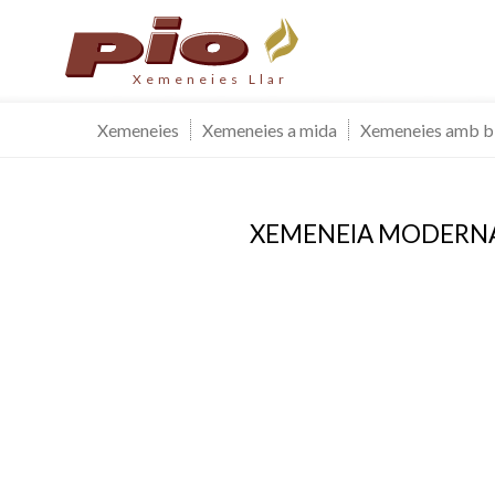
Xemeneies Llar
Xemeneies
Xemeneies a mida
Xemeneies amb b
XEMENEIA MODERN
Modif
Tècniq
Aquest l
millorar
de les m
desitja,
compte 