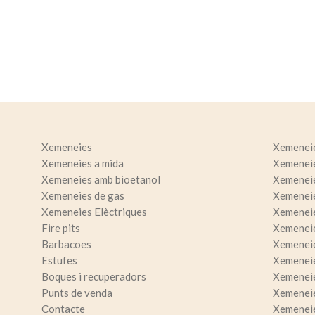
Analít
Permete
La info
de l'act
introdui
Permeten
nostres
Marketi
Xemeneies
Xemenei
Aqueste
Xemeneies a mida
Xemenei
preferèn
Xemeneies amb bioetanol
Xemenei
dels se
navegaci
Xemeneies de gas
Xemeneie
l'usuari.
Xemeneies Elèctriques
Xemeneie
Fire pits
Xemeneie
Barbacoes
Xemenei
Estufes
Xemeneie
Boques i recuperadors
Xemenei
Punts de venda
Xemenei
Contacte
Xemeneie