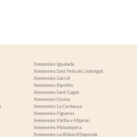
oc web.
urament
 servei.
 dels
s.
Xemeneies Igualada
Xemeneies Sant Feliu de Llobregat
inuada
Xemeneies Garraf
ió de
Xemeneies Ripollès
Xemeneies Sant Cugat
Xemeneies Osona
ú
Xemeneies La Cerdanya
Xemeneies Figueres
Xemeneies Vielha e Mijaran
Xemeneies Matadepera
Xemeneies La Bisbal d’Empordà