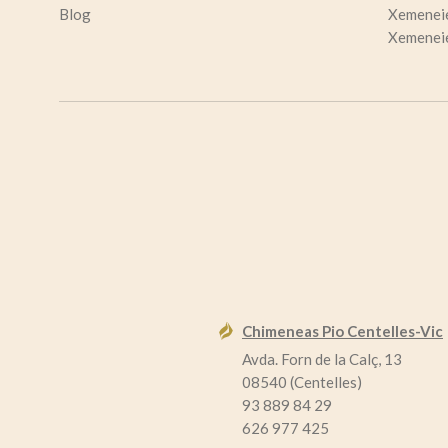
Blog
Xemeneie
Xemeneie
Chimeneas Pio Centelles-Vic
Avda. Forn de la Calç, 13
08540 (Centelles)
93 889 84 29
626 977 425